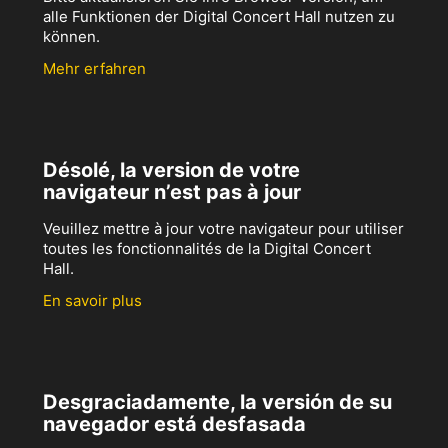
alle Funktionen der Digital Concert Hall nutzen zu
können.
Mehr erfahren
Désolé, la version de votre
navigateur n’est pas à jour
Veuillez mettre à jour votre navigateur pour utiliser
toutes les fonctionnalités de la Digital Concert
Hall.
En savoir plus
Desgraciadamente, la versión de su
navegador está desfasada