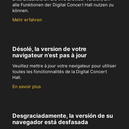
alle Funktionen der Digital Concert Hall nutzen zu
können.
Mehr erfahren
Désolé, la version de votre
navigateur n’est pas à jour
Veuillez mettre à jour votre navigateur pour utiliser
toutes les fonctionnalités de la Digital Concert
Hall.
En savoir plus
Desgraciadamente, la versión de su
navegador está desfasada