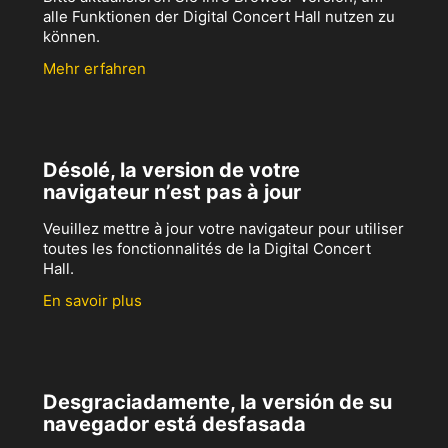
alle Funktionen der Digital Concert Hall nutzen zu
können.
Mehr erfahren
Désolé, la version de votre
navigateur n’est pas à jour
Veuillez mettre à jour votre navigateur pour utiliser
toutes les fonctionnalités de la Digital Concert
Hall.
En savoir plus
Desgraciadamente, la versión de su
navegador está desfasada