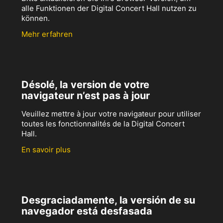
alle Funktionen der Digital Concert Hall nutzen zu
können.
Mehr erfahren
Désolé, la version de votre
navigateur n’est pas à jour
Veuillez mettre à jour votre navigateur pour utiliser
toutes les fonctionnalités de la Digital Concert
Hall.
En savoir plus
Desgraciadamente, la versión de su
navegador está desfasada