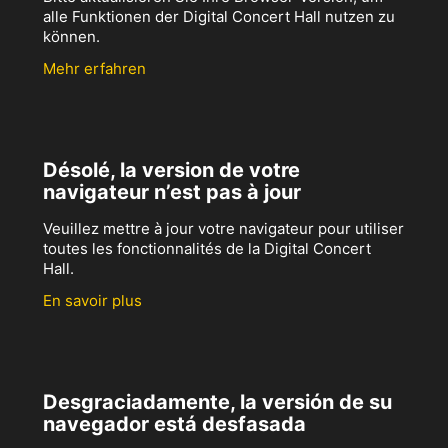
alle Funktionen der Digital Concert Hall nutzen zu
können.
Mehr erfahren
Désolé, la version de votre
navigateur n’est pas à jour
Veuillez mettre à jour votre navigateur pour utiliser
toutes les fonctionnalités de la Digital Concert
Hall.
En savoir plus
Desgraciadamente, la versión de su
navegador está desfasada