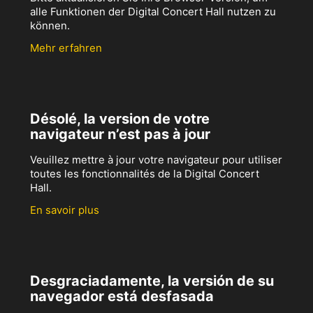
alle Funktionen der Digital Concert Hall nutzen zu
können.
Mehr erfahren
Désolé, la version de votre
navigateur n’est pas à jour
Veuillez mettre à jour votre navigateur pour utiliser
toutes les fonctionnalités de la Digital Concert
Hall.
En savoir plus
Desgraciadamente, la versión de su
navegador está desfasada