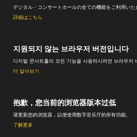
デジタル・コンサートホールの全ての機能をご利用いた
詳細はこちら
지원되지 않는 브라우저 버전입니다
디지털 콘서트홀의 모든 기능을 사용하시려면 브라우저 
더 알아보기
抱歉，您当前的浏览器版本过低
请更新您的浏览器，以便使用数字音乐厅的所有功能。
了解更多