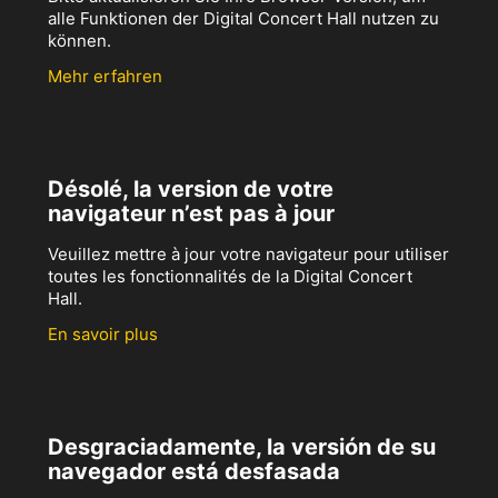
alle Funktionen der Digital Concert Hall nutzen zu
können.
Mehr erfahren
Désolé, la version de votre
navigateur n’est pas à jour
Veuillez mettre à jour votre navigateur pour utiliser
toutes les fonctionnalités de la Digital Concert
Hall.
En savoir plus
Desgraciadamente, la versión de su
navegador está desfasada