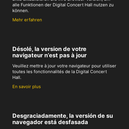
alle Funktionen der Digital Concert Hall nutzen zu
können.
Mehr erfahren
Désolé, la version de votre
navigateur n’est pas à jour
Veuillez mettre à jour votre navigateur pour utiliser
toutes les fonctionnalités de la Digital Concert
Hall.
En savoir plus
Desgraciadamente, la versión de su
navegador está desfasada