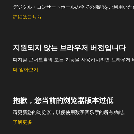
デジタル・コンサートホールの全ての機能をご利用いた
詳細はこちら
지원되지 않는 브라우저 버전입니다
디지털 콘서트홀의 모든 기능을 사용하시려면 브라우저 
더 알아보기
抱歉，您当前的浏览器版本过低
请更新您的浏览器，以便使用数字音乐厅的所有功能。
了解更多