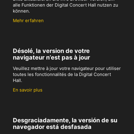
alle Funktionen der Digital Concert Hall nutzen zu
können.
Mehr erfahren
Désolé, la version de votre
navigateur n’est pas à jour
Veuillez mettre à jour votre navigateur pour utiliser
toutes les fonctionnalités de la Digital Concert
Hall.
En savoir plus
Desgraciadamente, la versión de su
navegador está desfasada