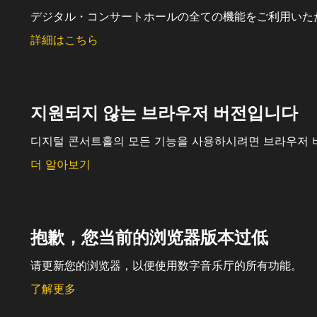
デジタル・コンサートホールの全ての機能をご利用いた
詳細はこちら
지원되지 않는 브라우저 버전입니다
디지털 콘서트홀의 모든 기능을 사용하시려면 브라우저 
더 알아보기
抱歉，您当前的浏览器版本过低
请更新您的浏览器，以便使用数字音乐厅的所有功能。
了解更多