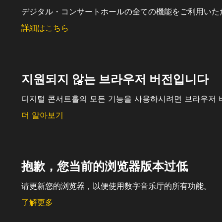
デジタル・コンサートホールの全ての機能をご利用いた
詳細はこちら
지원되지 않는 브라우저 버전입니다
디지털 콘서트홀의 모든 기능을 사용하시려면 브라우저 
더 알아보기
抱歉，您当前的浏览器版本过低
请更新您的浏览器，以便使用数字音乐厅的所有功能。
了解更多