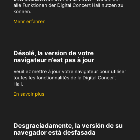
alle Funktionen der Digital Concert Hall nutzen zu
können.
Mehr erfahren
Désolé, la version de votre
navigateur n’est pas à jour
Veuillez mettre à jour votre navigateur pour utiliser
toutes les fonctionnalités de la Digital Concert
Hall.
En savoir plus
Desgraciadamente, la versión de su
navegador está desfasada