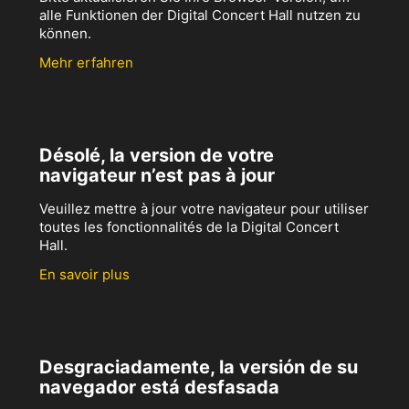
alle Funktionen der Digital Concert Hall nutzen zu
können.
Mehr erfahren
Désolé, la version de votre
navigateur n’est pas à jour
Veuillez mettre à jour votre navigateur pour utiliser
toutes les fonctionnalités de la Digital Concert
Hall.
En savoir plus
Desgraciadamente, la versión de su
navegador está desfasada