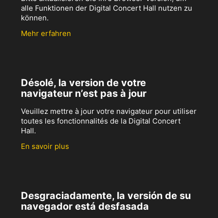
alle Funktionen der Digital Concert Hall nutzen zu
können.
Mehr erfahren
Désolé, la version de votre
navigateur n’est pas à jour
Veuillez mettre à jour votre navigateur pour utiliser
toutes les fonctionnalités de la Digital Concert
Hall.
En savoir plus
Desgraciadamente, la versión de su
navegador está desfasada