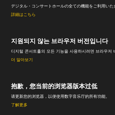
デジタル・コンサートホールの全ての機能をご利用いた
詳細はこちら
지원되지 않는 브라우저 버전입니다
디지털 콘서트홀의 모든 기능을 사용하시려면 브라우저 
더 알아보기
抱歉，您当前的浏览器版本过低
请更新您的浏览器，以便使用数字音乐厅的所有功能。
了解更多