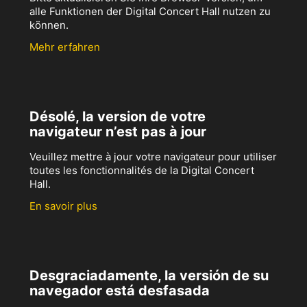
alle Funktionen der Digital Concert Hall nutzen zu
können.
Mehr erfahren
Désolé, la version de votre
navigateur n’est pas à jour
Veuillez mettre à jour votre navigateur pour utiliser
toutes les fonctionnalités de la Digital Concert
Hall.
En savoir plus
Desgraciadamente, la versión de su
navegador está desfasada