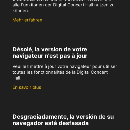
alle Funktionen der Digital Concert Hall nutzen zu
können.
Mehr erfahren
Désolé, la version de votre
navigateur n’est pas à jour
Veuillez mettre à jour votre navigateur pour utiliser
toutes les fonctionnalités de la Digital Concert
Hall.
En savoir plus
Desgraciadamente, la versión de su
navegador está desfasada