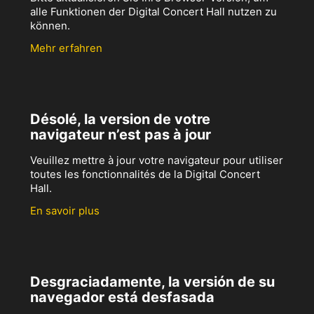
alle Funktionen der Digital Concert Hall nutzen zu
können.
Mehr erfahren
Désolé, la version de votre
navigateur n’est pas à jour
Veuillez mettre à jour votre navigateur pour utiliser
toutes les fonctionnalités de la Digital Concert
Hall.
En savoir plus
Desgraciadamente, la versión de su
navegador está desfasada