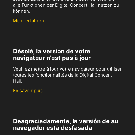
alle Funktionen der Digital Concert Hall nutzen zu
können.
Mehr erfahren
Désolé, la version de votre
navigateur n’est pas à jour
Veuillez mettre à jour votre navigateur pour utiliser
toutes les fonctionnalités de la Digital Concert
Hall.
En savoir plus
Desgraciadamente, la versión de su
navegador está desfasada