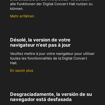
alle Funktionen der Digital Concert Hall nutzen zu
können.
Mehr erfahren
Désolé, la version de votre
navigateur n’est pas à jour
Veuillez mettre à jour votre navigateur pour utiliser
toutes les fonctionnalités de la Digital Concert
Hall.
En savoir plus
Desgraciadamente, la versión de su
navegador está desfasada