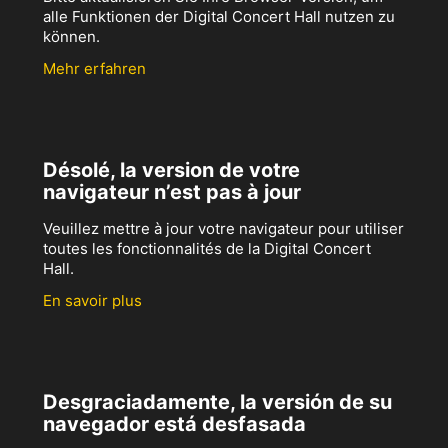
alle Funktionen der Digital Concert Hall nutzen zu
können.
Mehr erfahren
Désolé, la version de votre
navigateur n’est pas à jour
Veuillez mettre à jour votre navigateur pour utiliser
toutes les fonctionnalités de la Digital Concert
Hall.
En savoir plus
Desgraciadamente, la versión de su
navegador está desfasada