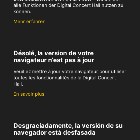
alle Funktionen der Digital Concert Hall nutzen zu
können.
Mehr erfahren
Désolé, la version de votre
navigateur n’est pas à jour
Veuillez mettre à jour votre navigateur pour utiliser
toutes les fonctionnalités de la Digital Concert
Hall.
En savoir plus
Desgraciadamente, la versión de su
navegador está desfasada