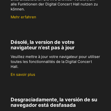
alle Funktionen der Digital Concert Hall nutzen zu
können.
Mehr erfahren
Désolé, la version de votre
navigateur n’est pas à jour
Veuillez mettre à jour votre navigateur pour utiliser
toutes les fonctionnalités de la Digital Concert
Hall.
En savoir plus
Desgraciadamente, la versión de su
navegador está desfasada