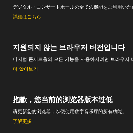
デジタル・コンサートホールの全ての機能をご利用いた
詳細はこちら
지원되지 않는 브라우저 버전입니다
디지털 콘서트홀의 모든 기능을 사용하시려면 브라우저 
더 알아보기
抱歉，您当前的浏览器版本过低
请更新您的浏览器，以便使用数字音乐厅的所有功能。
了解更多