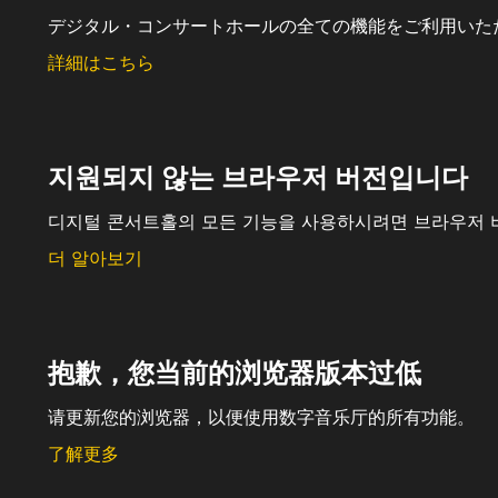
デジタル・コンサートホールの全ての機能をご利用いた
詳細はこちら
지원되지 않는 브라우저 버전입니다
디지털 콘서트홀의 모든 기능을 사용하시려면 브라우저 
더 알아보기
抱歉，您当前的浏览器版本过低
请更新您的浏览器，以便使用数字音乐厅的所有功能。
了解更多