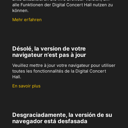
alle Funktionen der Digital Concert Hall nutzen zu
können.
Mehr erfahren
Désolé, la version de votre
navigateur n’est pas à jour
Veuillez mettre à jour votre navigateur pour utiliser
toutes les fonctionnalités de la Digital Concert
Hall.
En savoir plus
Desgraciadamente, la versión de su
navegador está desfasada