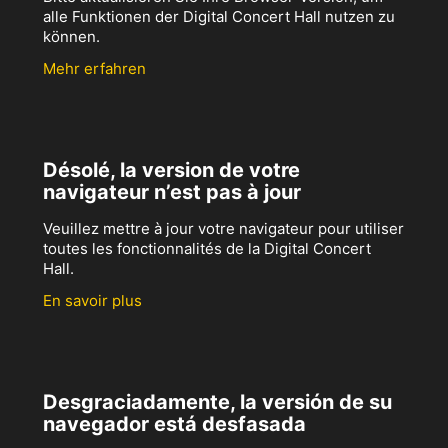
alle Funktionen der Digital Concert Hall nutzen zu
können.
Mehr erfahren
Désolé, la version de votre
navigateur n’est pas à jour
Veuillez mettre à jour votre navigateur pour utiliser
toutes les fonctionnalités de la Digital Concert
Hall.
En savoir plus
Desgraciadamente, la versión de su
navegador está desfasada