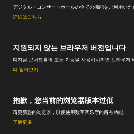
デジタル・コンサートホールの全ての機能をご利用いた
詳細はこちら
지원되지 않는 브라우저 버전입니다
디지털 콘서트홀의 모든 기능을 사용하시려면 브라우저 
더 알아보기
抱歉，您当前的浏览器版本过低
请更新您的浏览器，以便使用数字音乐厅的所有功能。
了解更多