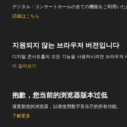
デジタル・コンサートホールの全ての機能をご利用いた
詳細はこちら
지원되지 않는 브라우저 버전입니다
디지털 콘서트홀의 모든 기능을 사용하시려면 브라우저 
더 알아보기
抱歉，您当前的浏览器版本过低
请更新您的浏览器，以便使用数字音乐厅的所有功能。
了解更多