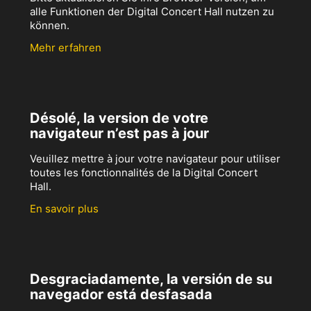
alle Funktionen der Digital Concert Hall nutzen zu
können.
Mehr erfahren
Désolé, la version de votre
navigateur n’est pas à jour
Veuillez mettre à jour votre navigateur pour utiliser
toutes les fonctionnalités de la Digital Concert
Hall.
En savoir plus
Desgraciadamente, la versión de su
navegador está desfasada