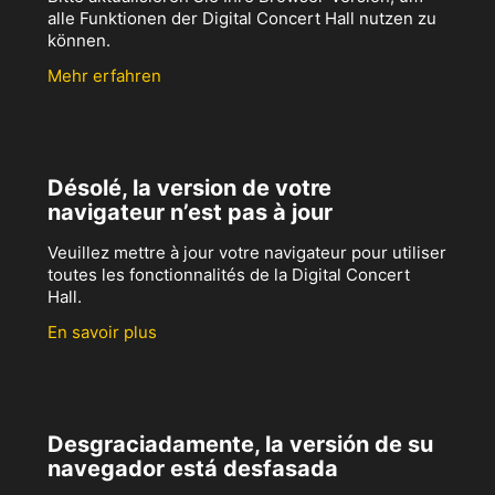
alle Funktionen der Digital Concert Hall nutzen zu
können.
Mehr erfahren
Désolé, la version de votre
navigateur n’est pas à jour
Veuillez mettre à jour votre navigateur pour utiliser
toutes les fonctionnalités de la Digital Concert
Hall.
En savoir plus
Desgraciadamente, la versión de su
navegador está desfasada