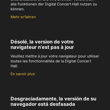
alle Funktionen der Digital Concert Hall nutzen zu
können.
Mehr erfahren
Désolé, la version de votre
navigateur n’est pas à jour
Veuillez mettre à jour votre navigateur pour utiliser
toutes les fonctionnalités de la Digital Concert
Hall.
En savoir plus
Desgraciadamente, la versión de su
navegador está desfasada