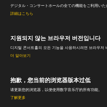
デジタル・コンサートホールの全ての機能をご利用いた
詳細はこちら
지원되지 않는 브라우저 버전입니다
디지털 콘서트홀의 모든 기능을 사용하시려면 브라우저 
더 알아보기
抱歉，您当前的浏览器版本过低
请更新您的浏览器，以便使用数字音乐厅的所有功能。
了解更多