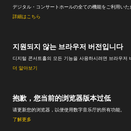
デジタル・コンサートホールの全ての機能をご利用いた
詳細はこちら
지원되지 않는 브라우저 버전입니다
디지털 콘서트홀의 모든 기능을 사용하시려면 브라우저 
더 알아보기
抱歉，您当前的浏览器版本过低
请更新您的浏览器，以便使用数字音乐厅的所有功能。
了解更多