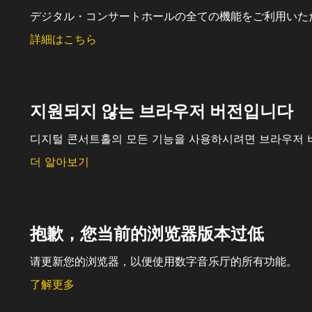
デジタル・コンサートホールの全ての機能をご利用いた
詳細はこちら
지원되지 않는 브라우저 버전입니다
디지털 콘서트홀의 모든 기능을 사용하시려면 브라우저 
더 알아보기
抱歉，您当前的浏览器版本过低
请更新您的浏览器，以便使用数字音乐厅的所有功能。
了解更多