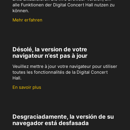
alle Funktionen der Digital Concert Hall nutzen zu
können.
Mehr erfahren
Désolé, la version de votre
navigateur n’est pas à jour
Veuillez mettre à jour votre navigateur pour utiliser
toutes les fonctionnalités de la Digital Concert
Hall.
En savoir plus
Desgraciadamente, la versión de su
navegador está desfasada