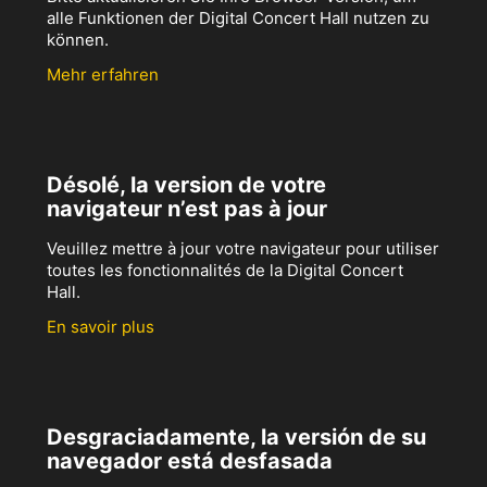
alle Funktionen der Digital Concert Hall nutzen zu
können.
Mehr erfahren
Désolé, la version de votre
navigateur n’est pas à jour
Veuillez mettre à jour votre navigateur pour utiliser
toutes les fonctionnalités de la Digital Concert
Hall.
En savoir plus
Desgraciadamente, la versión de su
navegador está desfasada