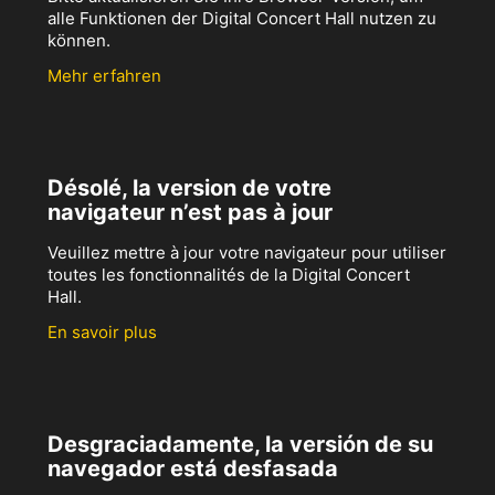
alle Funktionen der Digital Concert Hall nutzen zu
können.
Mehr erfahren
Désolé, la version de votre
navigateur n’est pas à jour
Veuillez mettre à jour votre navigateur pour utiliser
toutes les fonctionnalités de la Digital Concert
Hall.
En savoir plus
Desgraciadamente, la versión de su
navegador está desfasada