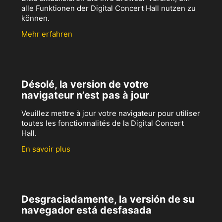
alle Funktionen der Digital Concert Hall nutzen zu
können.
Mehr erfahren
Désolé, la version de votre
navigateur n’est pas à jour
Veuillez mettre à jour votre navigateur pour utiliser
toutes les fonctionnalités de la Digital Concert
Hall.
En savoir plus
Desgraciadamente, la versión de su
navegador está desfasada