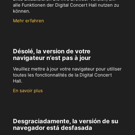
alle Funktionen der Digital Concert Hall nutzen zu
können.
Mehr erfahren
Désolé, la version de votre
navigateur n’est pas à jour
Veuillez mettre à jour votre navigateur pour utiliser
toutes les fonctionnalités de la Digital Concert
Hall.
En savoir plus
Desgraciadamente, la versión de su
navegador está desfasada