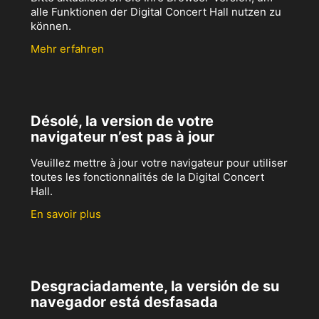
alle Funktionen der Digital Concert Hall nutzen zu
können.
Mehr erfahren
Désolé, la version de votre
navigateur n’est pas à jour
Veuillez mettre à jour votre navigateur pour utiliser
toutes les fonctionnalités de la Digital Concert
Hall.
En savoir plus
Desgraciadamente, la versión de su
navegador está desfasada