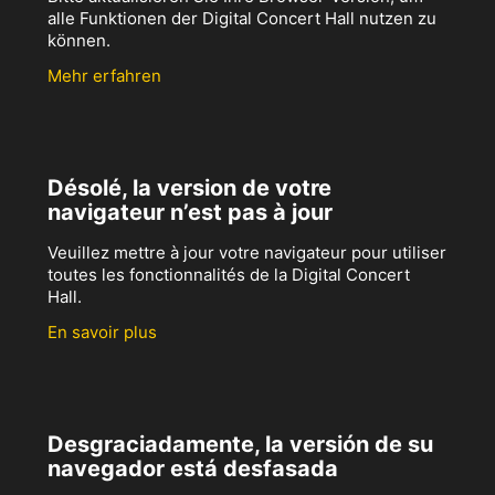
alle Funktionen der Digital Concert Hall nutzen zu
können.
Mehr erfahren
Désolé, la version de votre
navigateur n’est pas à jour
Veuillez mettre à jour votre navigateur pour utiliser
toutes les fonctionnalités de la Digital Concert
Hall.
En savoir plus
Desgraciadamente, la versión de su
navegador está desfasada