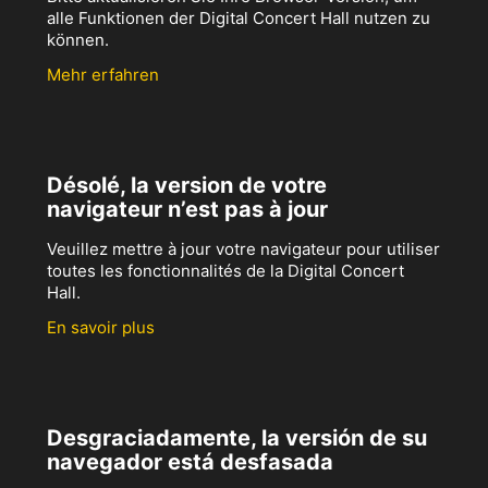
alle Funktionen der Digital Concert Hall nutzen zu
können.
Mehr erfahren
Désolé, la version de votre
navigateur n’est pas à jour
Veuillez mettre à jour votre navigateur pour utiliser
toutes les fonctionnalités de la Digital Concert
Hall.
En savoir plus
Desgraciadamente, la versión de su
navegador está desfasada