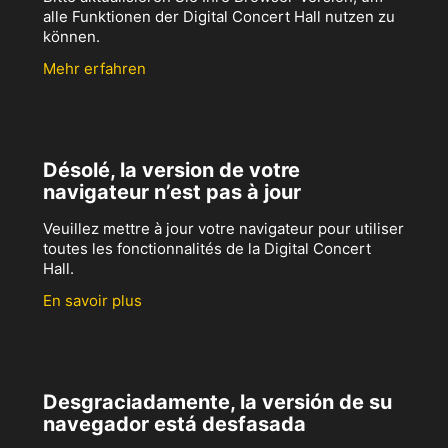
alle Funktionen der Digital Concert Hall nutzen zu
können.
Mehr erfahren
Désolé, la version de votre
navigateur n’est pas à jour
Veuillez mettre à jour votre navigateur pour utiliser
toutes les fonctionnalités de la Digital Concert
Hall.
En savoir plus
Desgraciadamente, la versión de su
navegador está desfasada