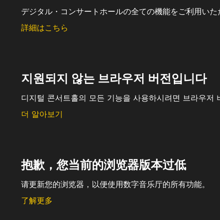
デジタル・コンサートホールの全ての機能をご利用いた
詳細はこちら
지원되지 않는 브라우저 버전입니다
디지털 콘서트홀의 모든 기능을 사용하시려면 브라우저 
더 알아보기
抱歉，您当前的浏览器版本过低
请更新您的浏览器，以便使用数字音乐厅的所有功能。
了解更多