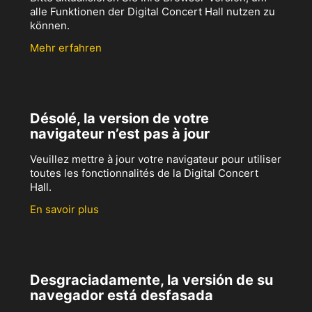
alle Funktionen der Digital Concert Hall nutzen zu
können.
Mehr erfahren
Désolé, la version de votre
navigateur n’est pas à jour
Veuillez mettre à jour votre navigateur pour utiliser
toutes les fonctionnalités de la Digital Concert
Hall.
En savoir plus
Desgraciadamente, la versión de su
navegador está desfasada