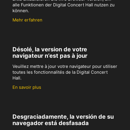
alle Funktionen der Digital Concert Hall nutzen zu
können.
Mehr erfahren
Désolé, la version de votre
navigateur n’est pas à jour
Veuillez mettre à jour votre navigateur pour utiliser
toutes les fonctionnalités de la Digital Concert
Hall.
En savoir plus
Desgraciadamente, la versión de su
navegador está desfasada