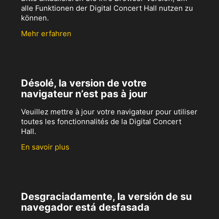
alle Funktionen der Digital Concert Hall nutzen zu
können.
Mehr erfahren
Désolé, la version de votre
navigateur n’est pas à jour
Veuillez mettre à jour votre navigateur pour utiliser
toutes les fonctionnalités de la Digital Concert
Hall.
En savoir plus
Desgraciadamente, la versión de su
navegador está desfasada